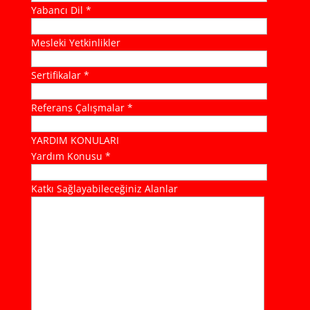
Yabancı Dil *
Mesleki Yetkinlikler
Sertifikalar *
Referans Çalışmalar *
YARDIM KONULARI
Yardım Konusu *
Katkı Sağlayabileceğiniz Alanlar