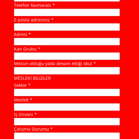
Telefon Numarası *
E-posta adresiniz *
Adresi *
Kan Grubu *
Mezun olduğu yada devam ettiği okul *
MESLEKİ BİLGİLER
Sektor *
Meslek *
İş Ünvanı *
Çalışma Durumu *