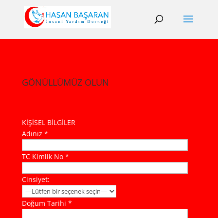
GÖNÜLLÜMÜZ OLUN
KİŞİSEL BİLGİLER
Adınız *
TC Kimlik No *
Cinsiyet:
Doğum Tarihi *